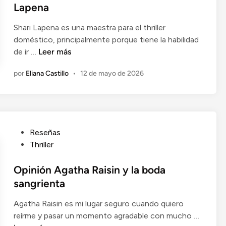
S
i
Lapena
e
t
c
r
e
Shari Lapena es una maestra para el thriller
a
b
p
doméstico, principalmente porque tiene la habilidad
d
a
h
O
de ir …
Leer más
o
d
e
p
e
e
por
Eliana Castillo
•
12 de mayo de 2026
n
i
n
K
K
n
e
i
i
u
n
ó
m
g
n
S
P
Reseñas
(
N
u
u
Thriller
2
a
k
b
0
d
G
l
Opinión Agatha Raisin y la boda
2
i
e
i
sangrienta
6
e
n
c
)
l
d
Agatha Raisin es mi lugar seguro cuando quiero
a
o
r
O
reírme y pasar un momento agradable con mucho …
d
v