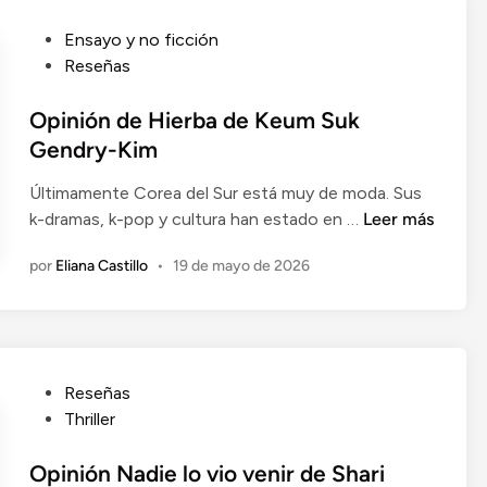
i
s
e
P
Ensayo y no ficción
p
d
u
Reseñas
a
e
b
r
F
l
Opinión de Hierba de Keum Suk
a
r
i
Gendry-Kim
e
e
c
m
i
Últimamente Corea del Sur está muy de moda. Sus
a
p
d
O
k-dramas, k-pop y cultura han estado en …
Leer más
d
e
a
p
o
z
por
Eliana Castillo
•
19 de mayo de 2026
M
i
e
a
c
n
n
r
F
i
a
a
ó
l
d
n
e
P
Reseñas
d
d
e
u
Thriller
e
e
r
b
n
H
a
l
Opinión Nadie lo vio venir de Shari
i