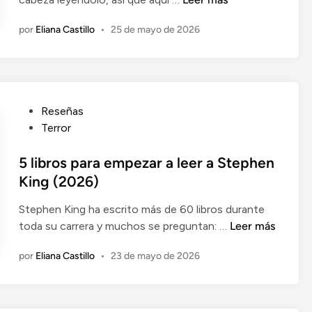
d
D
p
o
o
por
Eliana Castillo
•
25 de mayo de 2026
i
e
s
n
n
d
i
e
ó
A
n
l
P
Reseñas
:
i
u
Terror
Q
H
b
u
a
l
5 libros para empezar a leer a Stephen
e
z
i
King (2026)
r
e
c
i
l
Stephen King ha escrito más de 60 libros durante
a
d
w
5
toda su carrera y muchos se preguntan: …
Leer más
d
a
o
l
o
D
por
Eliana Castillo
•
23 de mayo de 2026
o
i
e
e
d
b
n
b
r
b
o