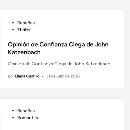
P
Reseñas
u
Thriller
b
l
Opinión de Confianza Ciega de John
i
Katzenbach
c
Opinión de Confianza Ciega de John Katzenbach
a
d
por
Eliana Castillo
•
31 de julio de 2026
o
e
n
P
Reseñas
u
Romántica
b