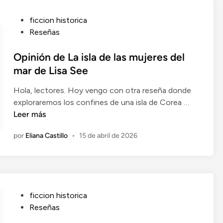
l
a
n
a
P
ficcion historica
d
b
u
Reseñas
e
o
b
E
d
l
Opinión de La isla de las mujeres del
l
a
i
mar de Lisa See
n
s
c
o
a
Hola, lectores. Hoy vengo con otra reseña donde
a
v
n
O
exploraremos los confines de una isla de Corea …
d
i
g
p
Leer más
o
o
r
i
e
d
por
Eliana Castillo
•
15 de abril de 2026
i
n
n
e
e
i
F
n
ó
r
t
n
e
a
d
i
P
ficcion historica
e
d
u
Reseñas
L
a
b
a