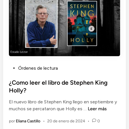
P
Órdenes de lectura
u
b
¿Como leer el libro de Stephen King
l
Holly?
i
El nuevo libro de Stephen King llego en septiembre y
c
¿
muchos se percataron que Holly es …
Leer más
a
C
d
por
Eliana Castillo
•
20 de enero de 2024
•
0
o
o