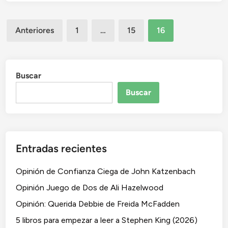
m
e
o
n
Paginación
l
Anteriores
1
…
15
16
e
de
e
entradas
r
e
Buscar
l
Buscar
l
i
b
r
Entradas recientes
o
d
Opinión de Confianza Ciega de John Katzenbach
e
S
Opinión Juego de Dos de Ali Hazelwood
t
Opinión: Querida Debbie de Freida McFadden
e
5 libros para empezar a leer a Stephen King (2026)
p