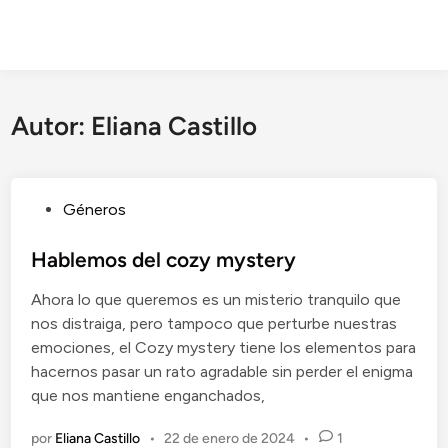
Autor:
Eliana Castillo
P
Géneros
u
b
Hablemos del cozy mystery
l
Ahora lo que queremos es un misterio tranquilo que
i
nos distraiga, pero tampoco que perturbe nuestras
c
emociones, el Cozy mystery tiene los elementos para
a
hacernos pasar un rato agradable sin perder el enigma
d
que nos mantiene enganchados,
o
e
por
Eliana Castillo
•
22 de enero de 2024
•
1