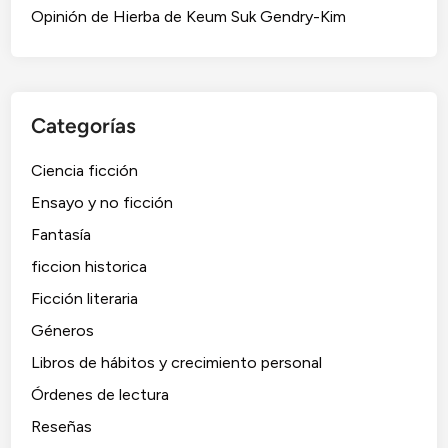
h
Opinión de Hierba de Keum Suk Gendry-Kim
e
n
K
i
Categorías
n
g
Ciencia ficción
H
o
Ensayo y no ficción
l
Fantasía
l
ficcion historica
y
?
Ficción literaria
Géneros
Libros de hábitos y crecimiento personal
Órdenes de lectura
Reseñas