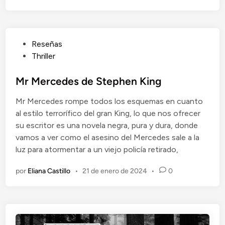
n
P
Reseñas
u
Thriller
b
l
Mr Mercedes de Stephen King
i
Mr Mercedes rompe todos los esquemas en cuanto
c
al estilo terrorífico del gran King, lo que nos ofrecer
a
su escritor es una novela negra, pura y dura, donde
d
vamos a ver como el asesino del Mercedes sale a la
o
luz para atormentar a un viejo policía retirado,
e
n
por
Eliana Castillo
•
21 de enero de 2024
•
0