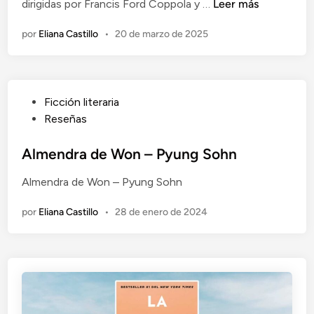
E
dirigidas por Francis Ford Coppola y …
Leer más
i
a
a
l
s
t
d
por
Eliana Castillo
•
20 de marzo de 2025
P
y
s
o
a
J
u
e
d
o
k
n
r
n
a
P
Ficción literaria
i
e
w
u
Reseñas
n
s
a
b
o
d
l
Almendra de Won – Pyung Sohn
d
e
i
e
T
Almendra de Won – Pyung Sohn
c
M
a
a
a
y
por
Eliana Castillo
•
28 de enero de 2024
d
r
l
o
i
o
e
o
r
n
P
J
u
e
z
n