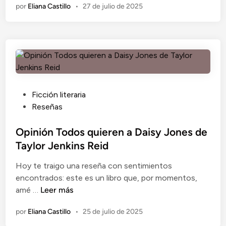
por
Eliana Castillo
•
27 de julio de 2025
i
j
e
n
e
n
i
d
o
e
n
K
E
r
l
i
g
s
P
Ficción literaria
a
t
u
Reseñas
t
i
b
o
n
l
Opinión Todos quieren a Daisy Jones de
q
H
i
Taylor Jenkins Reid
u
a
c
Hoy te traigo una reseña con sentimientos
e
n
a
encontrados: este es un libro que, por momentos,
a
n
d
O
amé …
Leer más
m
a
o
p
a
h
e
por
Eliana Castillo
•
25 de julio de 2025
i
b
n
n