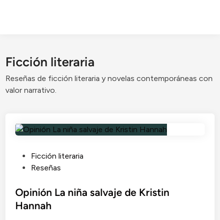
Ficción literaria
Reseñas de ficción literaria y novelas contemporáneas con
valor narrativo.
P
Ficción literaria
u
Reseñas
b
l
Opinión La niña salvaje de Kristin
i
Hannah
c