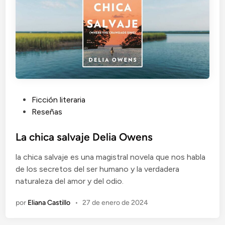
o
k
i
n
s
R
e
i
d
P
Ficción literaria
u
Reseñas
b
l
La chica salvaje Delia Owens
i
la chica salvaje es una magistral novela que nos habla
c
de los secretos del ser humano y la verdadera
a
naturaleza del amor y del odio.
d
o
por
Eliana Castillo
•
27 de enero de 2024
e
n