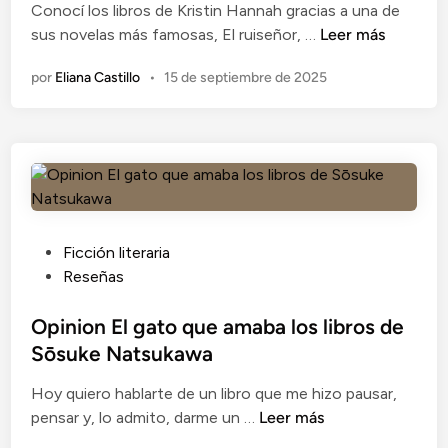
Conocí los libros de Kristin Hannah gracias a una de
a
O
sus novelas más famosas, El ruiseñor, …
Leer más
d
p
o
por
Eliana Castillo
•
15 de septiembre de 2025
i
e
n
n
i
ó
n
L
a
n
P
Ficción literaria
i
u
Reseñas
ñ
b
a
l
Opinion El gato que amaba los libros de
s
i
Sōsuke Natsukawa
a
c
Hoy quiero hablarte de un libro que me hizo pausar,
l
a
O
pensar y, lo admito, darme un …
Leer más
v
d
p
a
o