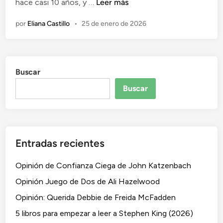
O
hace casi 10 años, y …
Leer más
d
p
o
por
Eliana Castillo
•
25 de enero de 2026
i
e
n
n
i
ó
Buscar
n
d
Buscar
e
U
n
a
Entradas recientes
s
e
Opinión de Confianza Ciega de John Katzenbach
s
i
Opinión Juego de Dos de Ali Hazelwood
n
Opinión: Querida Debbie de Freida McFadden
o
5 libros para empezar a leer a Stephen King (2026)
e