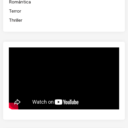
Romántica
a
Terror
h
i
Thriller
r