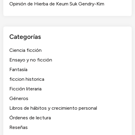
n
Opinión de Hierba de Keum Suk Gendry-Kim
l
a
s
p
Categorías
u
e
Ciencia ficción
r
Ensayo y no ficción
t
a
Fantasía
s
ficcion historica
d
Ficción literaria
e
S
Géneros
a
Libros de hábitos y crecimiento personal
b
Órdenes de lectura
a
a
Reseñas
T