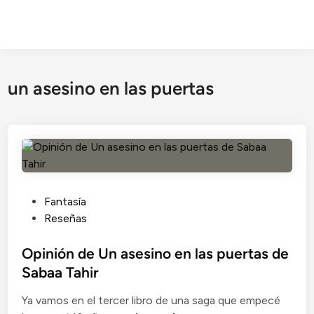
un asesino en las puertas
P
Fantasía
u
Reseñas
b
l
Opinión de Un asesino en las puertas de
i
Sabaa Tahir
c
Ya vamos en el tercer libro de una saga que empecé
a