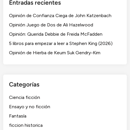
Entradas recientes
r
b
Opinión de Confianza Ciega de John Katzenbach
a
d
Opinión Juego de Dos de Ali Hazelwood
e
Opinión: Querida Debbie de Freida McFadden
K
5 libros para empezar a leer a Stephen King (2026)
e
u
Opinión de Hierba de Keum Suk Gendry-Kim
m
S
u
k
Categorías
G
e
Ciencia ficción
n
Ensayo y no ficción
d
r
Fantasía
y
ficcion historica
-