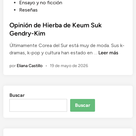
P
Ensayo y no ficción
u
Reseñas
b
l
Opinión de Hierba de Keum Suk
i
Gendry-Kim
c
Últimamente Corea del Sur está muy de moda. Sus k-
a
O
dramas, k-pop y cultura han estado en …
Leer más
d
p
o
por
Eliana Castillo
•
19 de mayo de 2026
i
e
n
n
i
ó
Buscar
n
d
Buscar
e
H
i
e