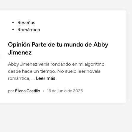
P
Reseñas
u
Romántica
b
l
Opinión Parte de tu mundo de Abby
i
Jimenez
c
Abby Jimenez venía rondando en mi algoritmo
a
desde hace un tiempo. No suelo leer novela
d
O
romántica, …
Leer más
o
p
e
por
Eliana Castillo
•
16 de junio de 2025
i
n
n
i
ó
n
P