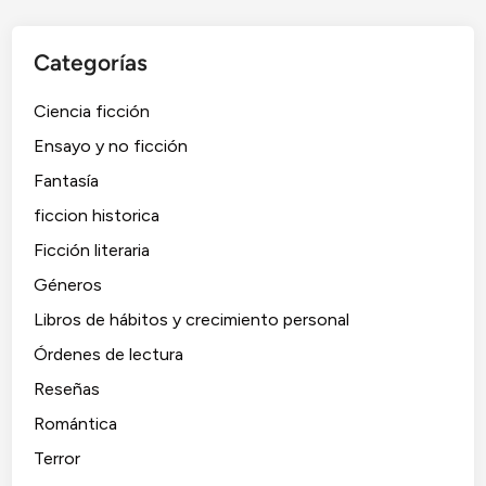
K
i
Categorías
n
g
Ciencia ficción
H
o
Ensayo y no ficción
l
Fantasía
l
ficcion historica
y
?
Ficción literaria
Géneros
Libros de hábitos y crecimiento personal
Órdenes de lectura
Reseñas
Romántica
Terror