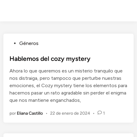
P
Géneros
u
b
Hablemos del cozy mystery
l
Ahora lo que queremos es un misterio tranquilo que
i
nos distraiga, pero tampoco que perturbe nuestras
c
emociones, el Cozy mystery tiene los elementos para
a
hacernos pasar un rato agradable sin perder el enigma
d
que nos mantiene enganchados,
o
e
por
Eliana Castillo
•
22 de enero de 2024
•
1
n