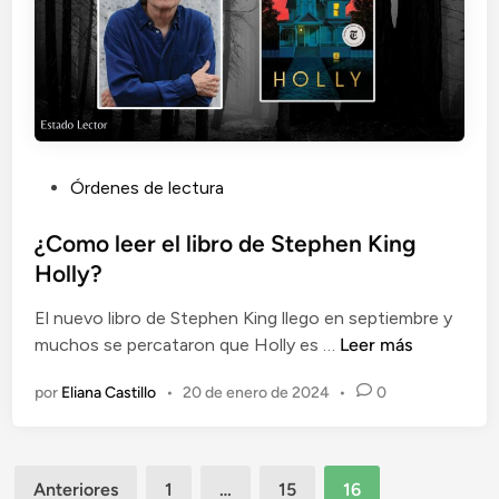
P
Órdenes de lectura
u
b
¿Como leer el libro de Stephen King
l
Holly?
i
El nuevo libro de Stephen King llego en septiembre y
c
¿
muchos se percataron que Holly es …
Leer más
a
C
d
por
Eliana Castillo
•
20 de enero de 2024
•
0
o
o
m
e
o
n
Paginación
l
Anteriores
1
…
15
16