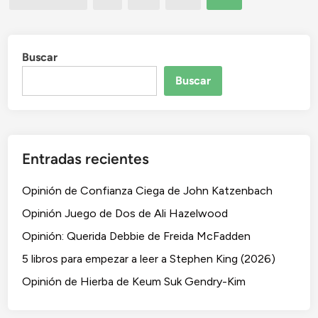
e
de
e
entradas
r
e
Buscar
l
Buscar
l
i
b
r
Entradas recientes
o
d
Opinión de Confianza Ciega de John Katzenbach
e
S
Opinión Juego de Dos de Ali Hazelwood
t
Opinión: Querida Debbie de Freida McFadden
e
5 libros para empezar a leer a Stephen King (2026)
p
h
Opinión de Hierba de Keum Suk Gendry-Kim
e
n