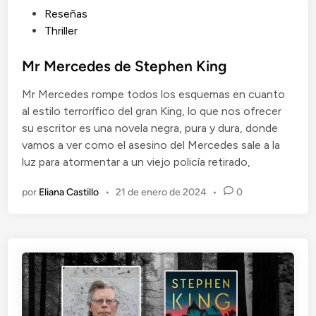
P
Reseñas
u
Thriller
b
l
Mr Mercedes de Stephen King
i
Mr Mercedes rompe todos los esquemas en cuanto
c
al estilo terrorífico del gran King, lo que nos ofrecer
a
su escritor es una novela negra, pura y dura, donde
d
vamos a ver como el asesino del Mercedes sale a la
o
luz para atormentar a un viejo policía retirado,
e
n
por
Eliana Castillo
•
21 de enero de 2024
•
0