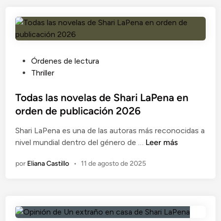
e
i
n
n
o
c
d
n
o
e
u
n
p
n
o
u
i
c
P
Órdenes de lectura
b
n
e
u
Thriller
l
v
s
b
i
i
d
l
Todas las novelas de Shari LaPena en
c
t
e
i
orden de publicación 2026
a
a
S
c
Shari LaPena es una de las autoras más reconocidas a
c
d
h
a
T
nivel mundial dentro del género de …
i
o
a
Leer más
d
o
ó
i
r
o
por
Eliana Castillo
•
11 de agosto de 2025
d
n
n
i
e
a
e
L
n
s
s
a
l
p
p
a
e
e