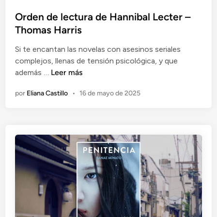
e
b
e
C
l
Orden de lectura de Hannibal Lecter –
n
l
i
a
Thomas Harris
a
c
u
Si te encantan las novelas con asesinos seriales
a
d
complejos, llenas de tensión psicológica, y que
d
O
i
además …
Leer más
o
r
a
e
por
Eliana Castillo
•
16 de mayo de 2025
d
P
n
e
i
n
ñ
d
e
e
i
l
r
e
o
c
t
u
r