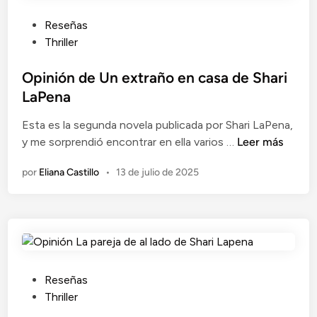
s
r
n
n
a
a
P
Reseñas
o
d
u
Thriller
v
o
b
e
d
l
Opinión de Un extraño en casa de Shari
l
e
i
LaPena
a
S
c
s
Esta es la segunda novela publicada por Shari LaPena,
h
a
d
O
y me sorprendió encontrar en ella varios …
a
Leer más
d
e
p
r
o
por
Eliana Castillo
•
13 de julio de 2025
S
i
i
e
h
n
l
n
a
i
a
r
ó
p
i
n
e
L
d
n
a
e
a
P
Reseñas
P
U
u
Thriller
e
n
b