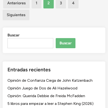
Paginación
ó
t
Anteriores
1
2
3
4
n
o
de
L
Siguientes
entradas
a
h
a
Buscar
b
i
Buscar
t
a
c
i
Entradas recientes
ó
n
Opinión de Confianza Ciega de John Katzenbach
d
e
Opinión Juego de Dos de Ali Hazelwood
l
Opinión: Querida Debbie de Freida McFadden
a
5 libros para empezar a leer a Stephen King (2026)
s