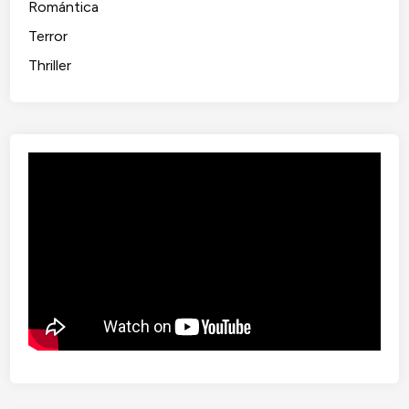
Romántica
o
Terror
l
d
Thriller