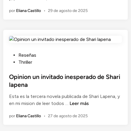
e
p
o
por
Eliana Castillo
•
29 de agosto de 2025
G
i
e
i
n
n
l
i
l
ó
i
n
a
A
n
l
P
Reseñas
F
g
u
Thriller
l
u
b
y
i
l
Opinion un invitado inesperado de Shari
n
e
i
lapena
n
n
c
e
a
Esta es la tercera novela publicada de Shari Lapena, y
a
n
O
q
en mi mision de leer todos …
Leer más
d
o
p
u
o
por
Eliana Castillo
•
27 de agosto de 2025
r
i
i
e
d
n
e
n