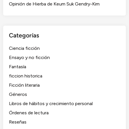
m
Opinión de Hierba de Keum Suk Gendry-Kim
u
ñ
e
c
Categorías
a
s
Ciencia ficción
d
Ensayo y no ficción
e
D
Fantasía
a
ficcion historica
n
Ficción literaria
i
e
Géneros
l
Libros de hábitos y crecimiento personal
a
Órdenes de lectura
A
r
Reseñas
n