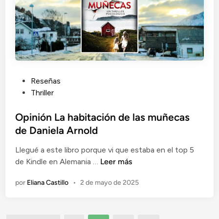
i
h
t
o
e
m
n
a
c
s
i
H
a
P
a
Reseñas
d
u
r
Thriller
e
b
r
K
l
Opinión La habitación de las muñecas
i
a
i
s
de Daniela Arnold
n
c
a
Llegué a este libro porque vi que estaba en el top 5
a
O
e
de Kindle en Alemania …
Leer más
d
p
M
o
por
Eliana Castillo
•
2 de mayo de 2025
i
i
e
n
n
n
i
a