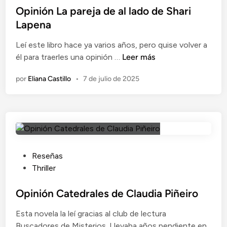
n
e
l
Opinión La pareja de al lado de Shari
a
x
i
Lapena
e
t
c
n
r
Leí este libro hace ya varios años, pero quise volver a
a
O
o
a
él para traerles una opinión …
Leer más
d
p
r
ñ
o
por
Eliana Castillo
•
7 de julio de 2025
i
d
o
e
n
e
e
n
i
n
n
ó
d
c
n
e
a
L
p
s
a
u
a
P
Reseñas
p
b
d
u
Thriller
a
l
e
b
r
i
S
l
Opinión Catedrales de Claudia Piñeiro
e
c
h
i
Esta novela la leí gracias al club de lectura
j
a
a
c
Buscadores de Misterios. Llevaba años pendiente en
a
c
r