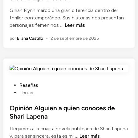
c
Gillian Flynn marcó una gran diferencia dentro del
a
thriller contemporáneo. Sus historias nos presentan
d
T
personajes femeninos …
Leer más
o
o
e
por
Eliana Castillo
•
2 de septiembre de 2025
d
n
a
s
l
a
s
n
P
Reseñas
o
u
Thriller
v
b
e
l
Opinión Alguien a quien conoces de
l
i
Shari Lapena
a
c
s
Llegamos a la cuarta novela publicada de Shari Lapena
a
d
O
y, para ser sincera, esta es mi …
Leer más
d