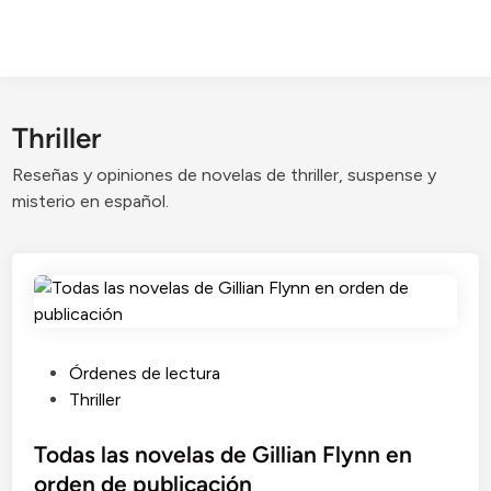
Thriller
Reseñas y opiniones de novelas de thriller, suspense y
misterio en español.
P
Órdenes de lectura
u
Thriller
b
l
Todas las novelas de Gillian Flynn en
i
orden de publicación