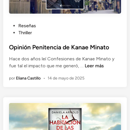
a
d
e
H
P
Reseñas
a
u
Thriller
n
b
n
l
Opinión Penitencia de Kanae Minato
i
i
Hace dos años leí Confesiones de Kanae Minato y
b
c
O
fue tal el impacto que me generó, …
Leer más
a
a
p
l
d
por
Eliana Castillo
•
14 de mayo de 2025
i
L
o
n
e
e
i
c
n
ó
t
n
e
P
r
e
–
n
T